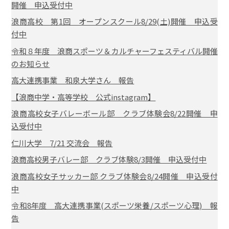
開催 申込受付中
浪商高校 第1回 オープンスクール8/29(土)開催 申込受
付中
令和８年度 浪商スポーツ＆カルチャーフェスティバル開催
のお知らせ
高大連携事業 和泉大学さん 報告
【浪商中学・高等学校 公式instagram】
浪商高校女子バレーボール部 クラブ体験会8/22開催 申
込受付中
仁川大学 7/21 交流会 報告
浪商高校男子バレー部 クラブ体験8/3開催 申込受付中
浪商高校女子サッカー部 クラブ体験会8/24開催 申込受付
中
令和8年度 高大連携事業(スポーツ栄養/スポーツ心理) 報
告