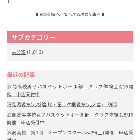
1
前の記事へ
一覧へ戻る
次の記事へ
サブカテゴリー
(1,016)
未分類
最近の記事
浪商高校男子バスケットボール部 クラブ体験会8/16開
催 申込受付中
清見潟親方(元栃煌山)・冨士ケ根親方(元大善) 訪問
浪商高等学校女子バスケットボール部 クラブ体験会8/16
開催 申込受付中
浪商高校 第1回 オープンスクール8/29(土)開催 申込受