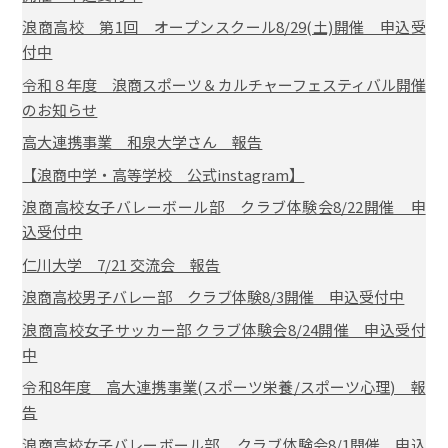
浪商高校 第1回 オープンスクール8/29(土)開催 申込受
付中
令和８年度 浪商スポーツ＆カルチャーフェスティバル開催
のお知らせ
高大連携事業 和泉大学さん 報告
【浪商中学・高等学校 公式instagram】
浪商高校女子バレーボール部 クラブ体験会8/22開催 申
込受付中
仁川大学 7/21 交流会 報告
浪商高校男子バレー部 クラブ体験8/3開催 申込受付中
浪商高校女子サッカー部 クラブ体験会8/24開催 申込受付
中
令和8年度 高大連携事業(スポーツ栄養/スポーツ心理) 報
告
浪商高校女子バレーボール部 クラブ体験会8/1開催 申込