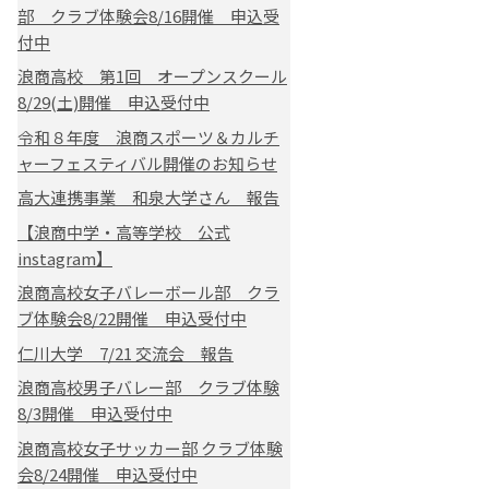
部 クラブ体験会8/16開催 申込受
付中
浪商高校 第1回 オープンスクール
8/29(土)開催 申込受付中
令和８年度 浪商スポーツ＆カルチ
ャーフェスティバル開催のお知らせ
高大連携事業 和泉大学さん 報告
【浪商中学・高等学校 公式
instagram】
浪商高校女子バレーボール部 クラ
ブ体験会8/22開催 申込受付中
仁川大学 7/21 交流会 報告
浪商高校男子バレー部 クラブ体験
8/3開催 申込受付中
浪商高校女子サッカー部 クラブ体験
会8/24開催 申込受付中