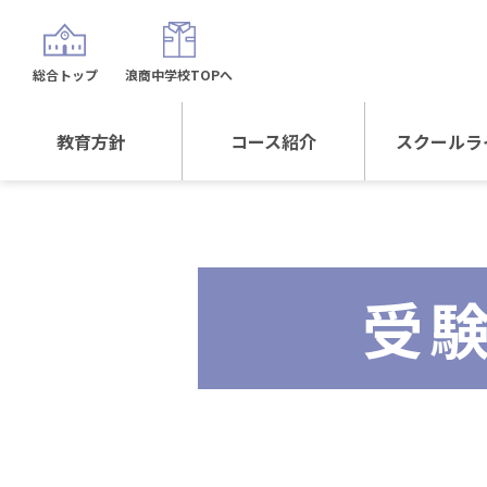
総合トップ
浪商中学校TOPへ
教育方針
コース紹介
スクールラ
教育方針TOP
コース紹介TOP
年間行
校長日記～スクール
進学Sプラスコース
制服紹
ライフ～
受
進学スポーツコース
沿革
探究総合コース
探究スポーツコース