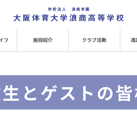
イフ
施設紹介
クラブ活動
進
事
施設紹介TOP
クラブ活動TOP
進路
介
アクセス
運動クラブ
在
験生とゲストの皆
文化クラブ
大
内部