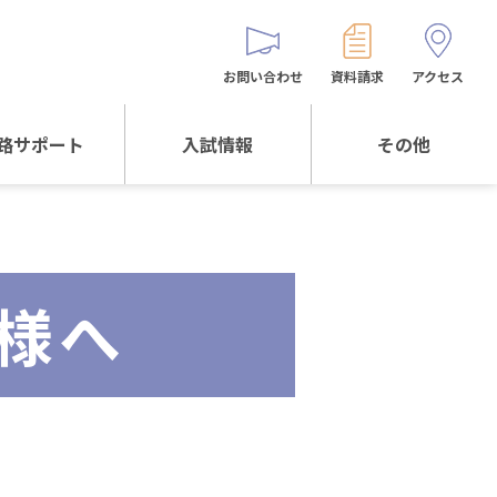
お問い合わせ
資料請求
アクセス
路サポート
入試情報
その他
サポートTOP
入試情報TOP
同窓生の皆様へ
校生からの
WEB出願
保護者会
メッセージ
様へ
入試説明会等
バス時刻表
阪体育大学
進学について
お問い合わせ
よくある質問
オリジナルキャラク
ター
「くまぺろ」