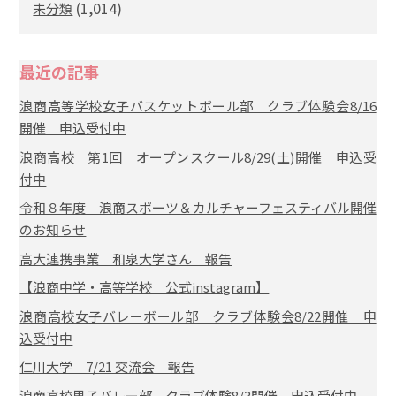
(1,014)
未分類
最近の記事
浪商高等学校女子バスケットボール部 クラブ体験会8/16
開催 申込受付中
浪商高校 第1回 オープンスクール8/29(土)開催 申込受
付中
令和８年度 浪商スポーツ＆カルチャーフェスティバル開催
のお知らせ
高大連携事業 和泉大学さん 報告
【浪商中学・高等学校 公式instagram】
浪商高校女子バレーボール部 クラブ体験会8/22開催 申
込受付中
仁川大学 7/21 交流会 報告
浪商高校男子バレー部 クラブ体験8/3開催 申込受付中