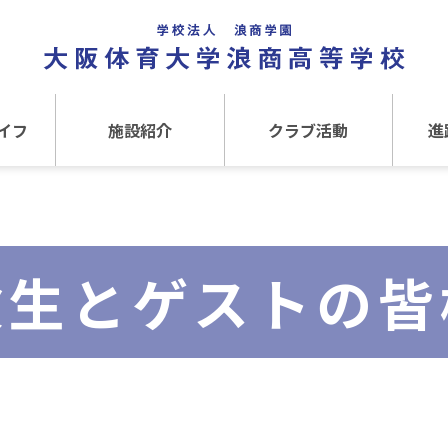
イフ
施設紹介
クラブ活動
進
事
施設紹介TOP
クラブ活動TOP
進路
介
アクセス
運動クラブ
在
験生とゲストの皆
文化クラブ
大
内部