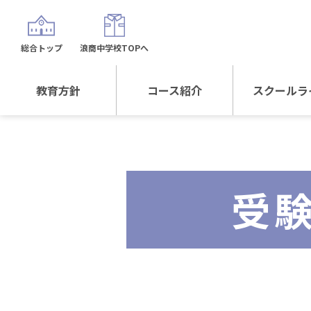
総合トップ
浪商中学校TOPへ
教育方針
コース紹介
スクールラ
教育方針TOP
コース紹介TOP
年間行
校長日記～スクール
進学Sプラスコース
制服紹
ライフ～
受
進学スポーツコース
沿革
探究総合コース
探究スポーツコース