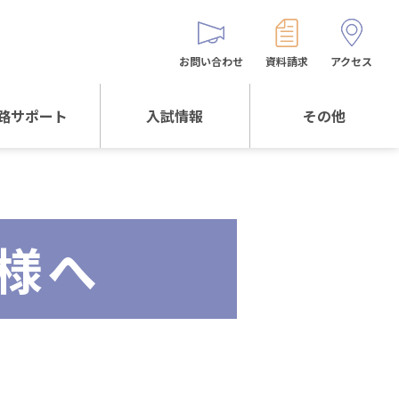
お問い合わせ
資料請求
アクセス
路サポート
入試情報
その他
サポートTOP
入試情報TOP
同窓生の皆様へ
校生からの
WEB出願
保護者会
メッセージ
様へ
入試説明会等
バス時刻表
阪体育大学
進学について
お問い合わせ
よくある質問
オリジナルキャラク
ター
「くまぺろ」