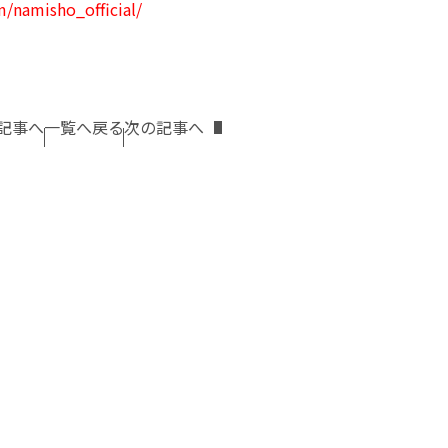
/namisho_official/
記事へ
一覧へ戻る
次の記事へ