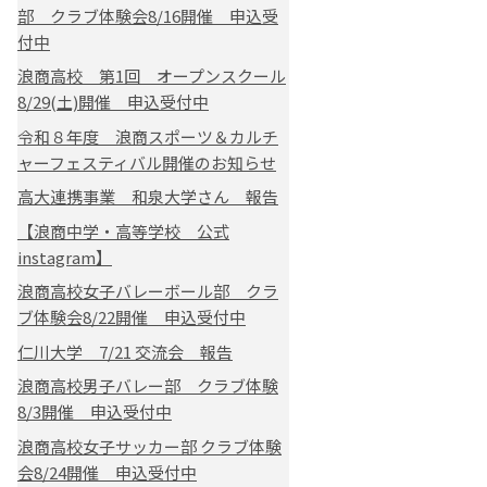
部 クラブ体験会8/16開催 申込受
付中
浪商高校 第1回 オープンスクール
8/29(土)開催 申込受付中
令和８年度 浪商スポーツ＆カルチ
ャーフェスティバル開催のお知らせ
高大連携事業 和泉大学さん 報告
【浪商中学・高等学校 公式
instagram】
浪商高校女子バレーボール部 クラ
ブ体験会8/22開催 申込受付中
仁川大学 7/21 交流会 報告
浪商高校男子バレー部 クラブ体験
8/3開催 申込受付中
浪商高校女子サッカー部 クラブ体験
会8/24開催 申込受付中