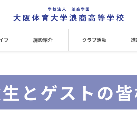
イフ
施設紹介
クラブ活動
進
事
施設紹介TOP
クラブ活動TOP
進路
介
アクセス
運動クラブ
在
験生とゲストの皆
文化クラブ
大
内部