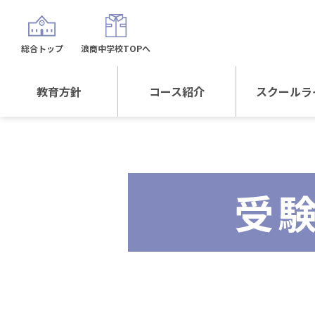
総合トップ
浪商中学校TOPへ
教育方針
コース紹介
スクールラ
教育方針TOP
コース紹介TOP
年間行
校長日記～スクール
進学Sプラスコース
制服紹
ライフ～
受
進学スポーツコース
沿革
探究総合コース
探究スポーツコース