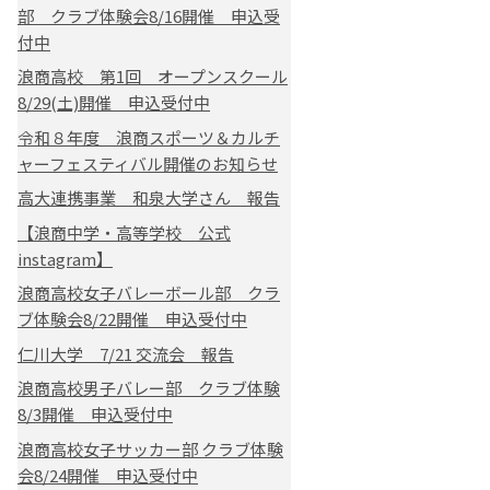
部 クラブ体験会8/16開催 申込受
付中
浪商高校 第1回 オープンスクール
8/29(土)開催 申込受付中
令和８年度 浪商スポーツ＆カルチ
ャーフェスティバル開催のお知らせ
高大連携事業 和泉大学さん 報告
【浪商中学・高等学校 公式
instagram】
浪商高校女子バレーボール部 クラ
ブ体験会8/22開催 申込受付中
仁川大学 7/21 交流会 報告
浪商高校男子バレー部 クラブ体験
8/3開催 申込受付中
浪商高校女子サッカー部 クラブ体験
会8/24開催 申込受付中