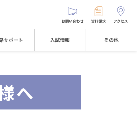
お問い合わせ
資料請求
アクセス
路サポート
入試情報
その他
サポートTOP
入試情報TOP
同窓生の皆様へ
校生からの
WEB出願
保護者会
メッセージ
様へ
入試説明会等
バス時刻表
阪体育大学
進学について
お問い合わせ
よくある質問
オリジナルキャラク
ター
「くまぺろ」