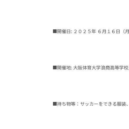
■開催日: ２０２５年 ６月１６日
■開催地: 大阪体育大学浪商高等学
■持ち物等：サッカーをできる服装