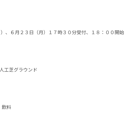
（月）、６月２３日（月）１７時３０分受付、１８：００開始
校人工芝グラウンド
、飲料