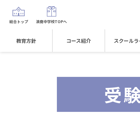
総合トップ
浪商中学校TOPへ
教育方針
コース紹介
スクールラ
教育方針TOP
コース紹介TOP
年間行
校長日記～スクール
進学Sプラスコース
制服紹
ライフ～
受
進学スポーツコース
沿革
探究総合コース
探究スポーツコース