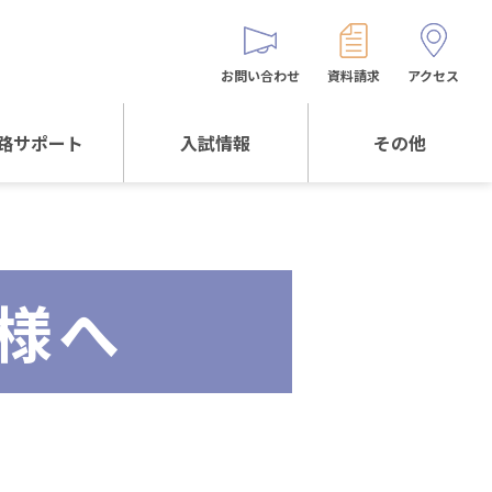
お問い合わせ
資料請求
アクセス
路サポート
入試情報
その他
サポートTOP
入試情報TOP
同窓生の皆様へ
校生からの
WEB出願
保護者会
メッセージ
様へ
入試説明会等
バス時刻表
阪体育大学
進学について
お問い合わせ
よくある質問
オリジナルキャラク
ター
「くまぺろ」