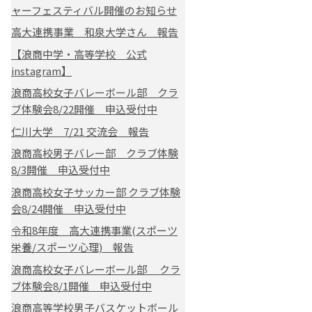
ャーフェスティバル開催のお知らせ
高大連携事業 和泉大学さん 報告
【浪商中学・高等学校 公式
instagram】
浪商高校女子バレーボール部 クラ
ブ体験会8/22開催 申込受付中
仁川大学 7/21 交流会 報告
浪商高校男子バレー部 クラブ体験
8/3開催 申込受付中
浪商高校女子サッカー部 クラブ体験
会8/24開催 申込受付中
令和8年度 高大連携事業(スポーツ
栄養/スポーツ心理) 報告
浪商高校女子バレーボール部 クラ
ブ体験会8/1開催 申込受付中
浪商高等学校男子バスケットボール