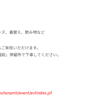
ーズ、着替え、飲み物など
もご来校いただけます。
園前」停留所で下車してください。
ouhsnamh/event/evtIndex.jsf