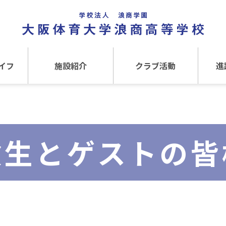
イフ
施設紹介
クラブ活動
進
事
施設紹介TOP
クラブ活動TOP
進路
介
アクセス
運動クラブ
在
験生とゲストの皆
文化クラブ
大
内部