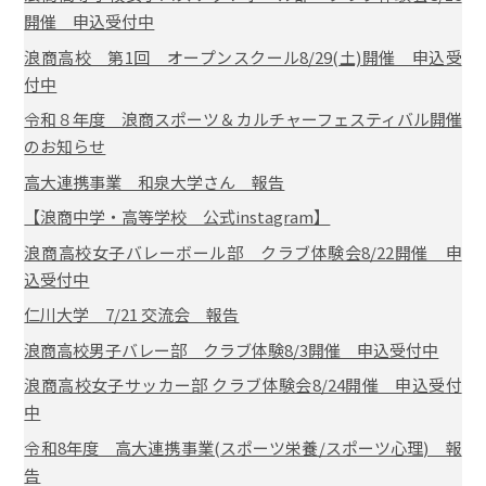
開催 申込受付中
浪商高校 第1回 オープンスクール8/29(土)開催 申込受
付中
令和８年度 浪商スポーツ＆カルチャーフェスティバル開催
のお知らせ
高大連携事業 和泉大学さん 報告
【浪商中学・高等学校 公式instagram】
浪商高校女子バレーボール部 クラブ体験会8/22開催 申
込受付中
仁川大学 7/21 交流会 報告
浪商高校男子バレー部 クラブ体験8/3開催 申込受付中
浪商高校女子サッカー部 クラブ体験会8/24開催 申込受付
中
令和8年度 高大連携事業(スポーツ栄養/スポーツ心理) 報
告