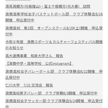
清見潟親方(元栃煌山)・冨士ケ根親方(元大善) 訪問
浪商高等学校女子バスケットボール部 クラブ体験会8/16
開催 申込受付中
浪商高校 第1回 オープンスクール8/29(土)開催 申込受
付中
令和８年度 浪商スポーツ＆カルチャーフェスティバル開催
のお知らせ
高大連携事業 和泉大学さん 報告
【浪商中学・高等学校 公式instagram】
浪商高校女子バレーボール部 クラブ体験会8/22開催 申
込受付中
仁川大学 7/21 交流会 報告
浪商高校男子バレー部 クラブ体験8/3開催 申込受付中
浪商高校女子サッカー部 クラブ体験会8/24開催 申込受付
中