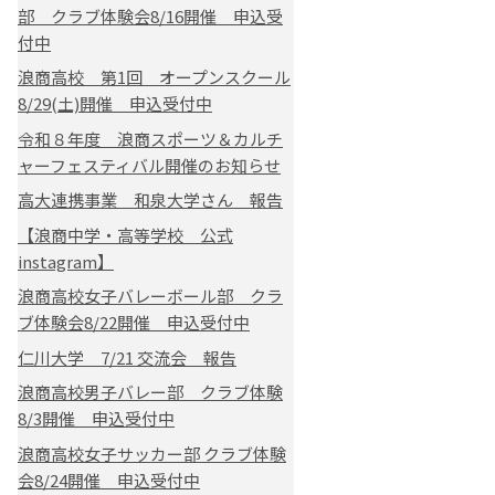
部 クラブ体験会8/16開催 申込受
付中
浪商高校 第1回 オープンスクール
8/29(土)開催 申込受付中
令和８年度 浪商スポーツ＆カルチ
ャーフェスティバル開催のお知らせ
高大連携事業 和泉大学さん 報告
【浪商中学・高等学校 公式
instagram】
浪商高校女子バレーボール部 クラ
ブ体験会8/22開催 申込受付中
仁川大学 7/21 交流会 報告
浪商高校男子バレー部 クラブ体験
8/3開催 申込受付中
浪商高校女子サッカー部 クラブ体験
会8/24開催 申込受付中