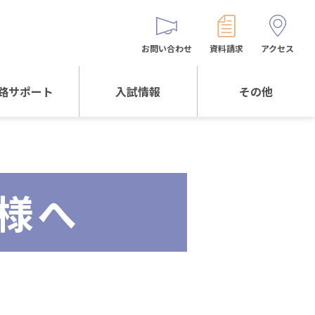
お問い合わせ
資料請求
アクセス
路サポート
入試情報
その他
サポートTOP
入試情報TOP
同窓生の皆様へ
校生からの
WEB出願
保護者会
メッセージ
様へ
入試説明会等
バス時刻表
阪体育大学
進学について
お問い合わせ
よくある質問
オリジナルキャラク
ター
「くまぺろ」