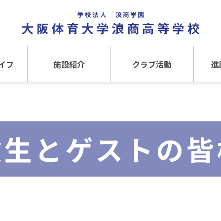
イフ
施設紹介
クラブ活動
進
事
施設紹介TOP
クラブ活動TOP
進路
介
アクセス
運動クラブ
在
験生とゲストの皆
文化クラブ
大
内部