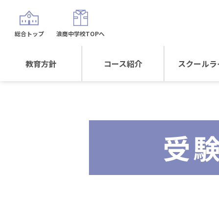
総合トップ
浪商中学校TOPへ
教育方針
コース紹介
スクールラ
教育方針TOP
コース紹介TOP
年間行
校長日記～スクール
進学Sプラスコース
制服紹
ライフ～
受
進学スポーツコース
沿革
探究総合コース
探究スポーツコース