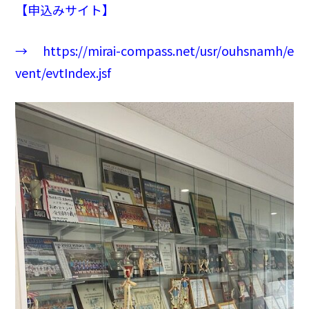
【申込みサイト】
→
https://mirai-compass.net/usr/
ouhsnamh/e
vent/evtIndex.jsf