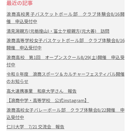
最近の記事
浪商高校男子バスケットボール部 クラブ体験会8/16開
催 申込受付中
清見潟親方(元栃煌山)・冨士ケ根親方(元大善) 訪問
浪商高等学校女子バスケットボール部 クラブ体験会8/16
開催 申込受付中
浪商高校 第1回 オープンスクール8/29(土)開催 申込受
付中
令和８年度 浪商スポーツ＆カルチャーフェスティバル開催
のお知らせ
高大連携事業 和泉大学さん 報告
【浪商中学・高等学校 公式instagram】
浪商高校女子バレーボール部 クラブ体験会8/22開催 申
込受付中
仁川大学 7/21 交流会 報告