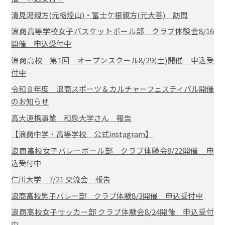
清見潟親方(元栃煌山)・冨士ケ根親方(元大善) 訪問
浪商高等学校女子バスケットボール部 クラブ体験会8/16
開催 申込受付中
浪商高校 第1回 オープンスクール8/29(土)開催 申込受
付中
令和８年度 浪商スポーツ＆カルチャーフェスティバル開催
のお知らせ
高大連携事業 和泉大学さん 報告
【浪商中学・高等学校 公式instagram】
浪商高校女子バレーボール部 クラブ体験会8/22開催 申
込受付中
仁川大学 7/21 交流会 報告
浪商高校男子バレー部 クラブ体験8/3開催 申込受付中
浪商高校女子サッカー部 クラブ体験会8/24開催 申込受付
中