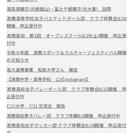
清見潟親方(元栃煌山)・冨士ケ根親方(元大善) 訪問
浪商高等学校女子バスケットボール部 クラブ体験会8/16
開催 申込受付中
浪商高校 第1回 オープンスクール8/29(土)開催 申込受
付中
令和８年度 浪商スポーツ＆カルチャーフェスティバル開催
のお知らせ
高大連携事業 和泉大学さん 報告
【浪商中学・高等学校 公式instagram】
浪商高校女子バレーボール部 クラブ体験会8/22開催 申
込受付中
仁川大学 7/21 交流会 報告
浪商高校男子バレー部 クラブ体験8/3開催 申込受付中
浪商高校女子サッカー部 クラブ体験会8/24開催 申込受付
中