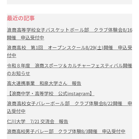
最近の記事
浪商高等学校女子バスケットボール部 クラブ体験会8/16
開催 申込受付中
浪商高校 第1回 オープンスクール8/29(土)開催 申込受
付中
令和８年度 浪商スポーツ＆カルチャーフェスティバル開催
のお知らせ
高大連携事業 和泉大学さん 報告
【浪商中学・高等学校 公式instagram】
浪商高校女子バレーボール部 クラブ体験会8/22開催 申
込受付中
仁川大学 7/21 交流会 報告
浪商高校男子バレー部 クラブ体験8/3開催 申込受付中