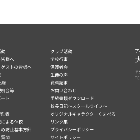
学
活動
クラブ活動
の皆様へ
学校行事
とゲストの皆様へ
保護者会
〒
報
生徒の声
TE
出願
資料請求
説明会等
お問い合わせ
ポート
手続書類ダウンロード
ス
校長日記～スクールライフ～
時刻表
オリジナルキャラクターくまぺろ
報による休校
リンク集
じめ防止基本方針
プライバシーポリシー
る質問
サイトポリシー