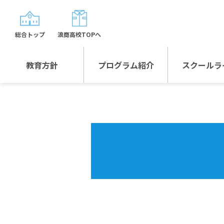
総合トップ
浪商高校TOPへ
教育方針
プログラム紹介
スクールラ
教育方針TOP
プログラム紹介TOP
年間行
校長日記～スクール
グローバルプログラ
制服紹
ライフ～
ム
沿革
スポーツプログラム