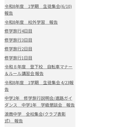
令和8年度 1学期 生徒集会(6/10)
報告
令和8年度 校外学習 報告
修学旅行4日目
修学旅行3日目
修学旅行2日目
修学旅行1日目
令和８年度 登下校 自転車マナー
＆ルール講習会 報告
令和8年度 1学期 生徒集会 4/23報
告
中学2年 修学旅行説明会/進路ガイ
ダンス 中学1年 学級懇談会 報告
浪商中学 全校集会(クラブ表彰
式) 報告