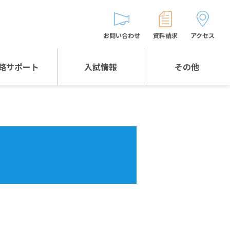
お問い合わせ
資料請求
アクセス
路サポート
入試情報
その他
入試情報TOP
受験生とゲストの
皆様へ
WEB出願
生徒の声
入試説明会等
バス時刻表
お問い合わせ
保護者の皆様へ
保護者会
よくある質問