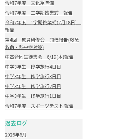
令和7年度 文化祭準備
令和7年度 二学期始業式 報告
令和7年度 1学期終業式(7月18日)
報告
第4回 教員研修会 開催報告(救急
救命・熱中症対策)
中高合同生徒集会 6/19(木)報告
中学3年生 修学旅行4日目
中学3年生 修学旅行3日目
中学3年生 修学旅行2日目
中学3年生 修学旅行1日目
令和7年度 スポーツテスト 報告
過去ログ
2026年6月