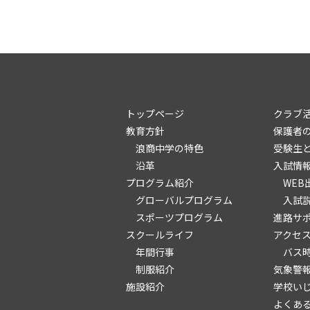
トップページ
クラブ
教育方針
保護者
浪商中学の特色
受験生
沿革
入試情
プログラム紹介
WEB
グローバルプログラム
入試
スポーツプログラム
進路サ
スクールライフ
アクセ
年間行事
バス
制服紹介
気象警
施設紹介
学校い
よくあ