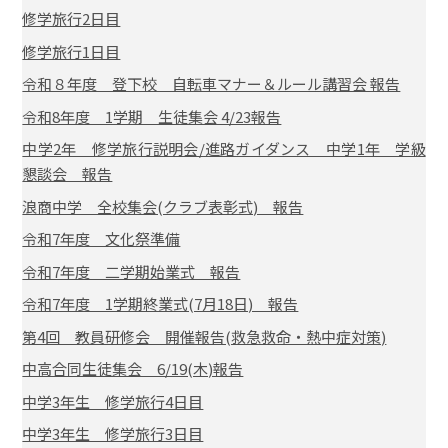
修学旅行2日目
修学旅行1日目
令和８年度 登下校 自転車マナー＆ルール講習会 報告
令和8年度 1学期 生徒集会 4/23報告
中学2年 修学旅行説明会/進路ガイダンス 中学1年 学級
懇談会 報告
浪商中学 全校集会(クラブ表彰式) 報告
令和7年度 文化祭準備
令和7年度 二学期始業式 報告
令和7年度 1学期終業式(7月18日) 報告
第4回 教員研修会 開催報告(救急救命・熱中症対策)
中高合同生徒集会 6/19(木)報告
中学3年生 修学旅行4日目
中学3年生 修学旅行3日目