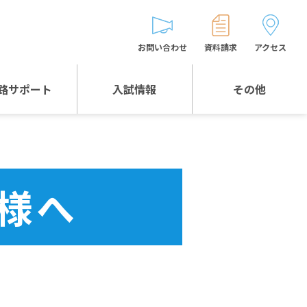
お問い合わせ
資料請求
アクセス
路サポート
入試情報
その他
入試情報TOP
受験生とゲストの
皆様へ
WEB出願
生徒の声
様へ
入試説明会等
バス時刻表
お問い合わせ
保護者の皆様へ
保護者会
よくある質問