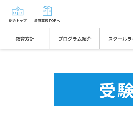
総合トップ
浪商高校TOPへ
教育方針
プログラム紹介
スクールラ
教育方針TOP
プログラム紹介TOP
年間行
校長日記～スクール
グローバルプログラ
制服紹
ライフ～
ム
受
沿革
スポーツプログラム