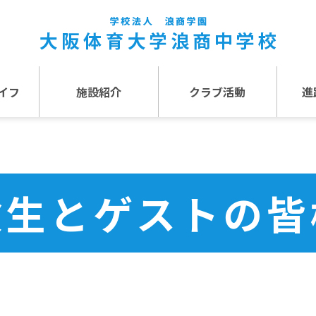
イフ
施設紹介
クラブ活動
進
事
施設紹介TOP
介
アクセス
験生とゲストの皆