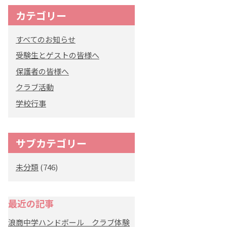
カテゴリー
オリジナルキャラク
ター
すべてのお知らせ
「くまぺろ」
受験生とゲストの皆様へ
保護者の皆様へ
クラブ活動
学校行事
サブカテゴリー
未分類
(746)
最近の記事
浪商中学ハンドボール クラブ体験