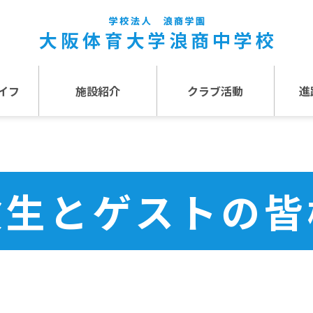
イフ
施設紹介
クラブ活動
進
事
施設紹介TOP
介
アクセス
験生とゲストの皆