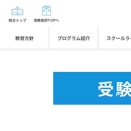
総合トップ
浪商高校TOPへ
教育方針
プログラム紹介
スクールラ
教育方針TOP
プログラム紹介TOP
年間行
校長日記～スクール
グローバルプログラ
制服紹
ライフ～
ム
受
沿革
スポーツプログラム