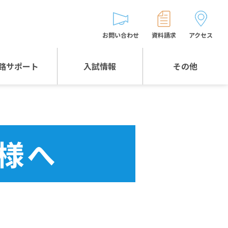
お問い合わせ
資料請求
アクセス
路サポート
入試情報
その他
入試情報TOP
受験生とゲストの
皆様へ
WEB出願
生徒の声
様へ
入試説明会等
バス時刻表
お問い合わせ
保護者の皆様へ
保護者会
よくある質問