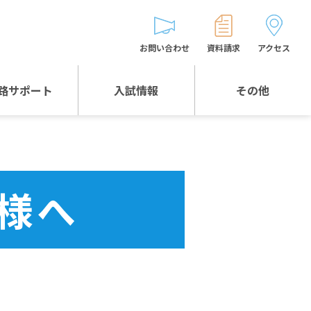
お問い合わせ
資料請求
アクセス
路サポート
入試情報
その他
入試情報TOP
受験生とゲストの
皆様へ
WEB出願
生徒の声
様へ
入試説明会等
バス時刻表
お問い合わせ
保護者の皆様へ
保護者会
よくある質問