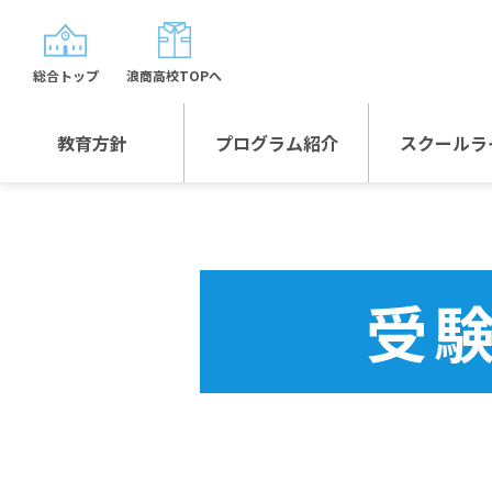
総合トップ
浪商高校TOPへ
教育方針
プログラム紹介
スクールラ
教育方針TOP
プログラム紹介TOP
年間行
校長日記～スクール
グローバルプログラ
制服紹
ライフ～
ム
受
沿革
スポーツプログラム