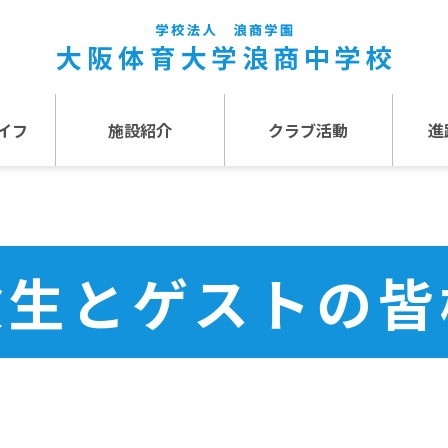
イフ
施設紹介
クラブ活動
進
事
施設紹介TOP
介
アクセス
験生とゲストの皆