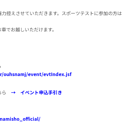
極力控えさせていただきます。スポーツテストに参加の方は
お車でお越しいただけます。
ら
sr/ouhsnamj/event/evtIndex.jsf
こちら
→
イベント申込手引き
m
namisho_official/