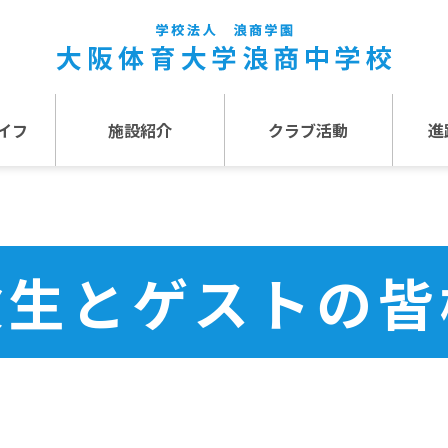
イフ
施設紹介
クラブ活動
進
事
施設紹介TOP
介
アクセス
験生とゲストの皆