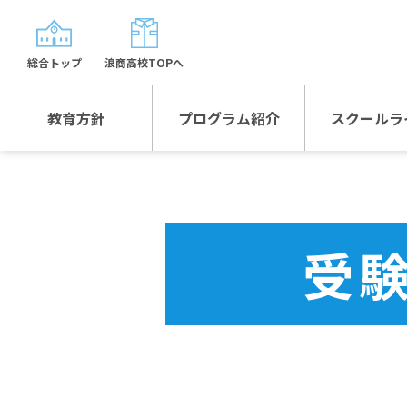
総合トップ
浪商高校TOPへ
教育方針
プログラム紹介
スクールラ
教育方針TOP
プログラム紹介TOP
年間行
校長日記～スクール
グローバルプログラ
制服紹
ライフ～
ム
受
沿革
スポーツプログラム