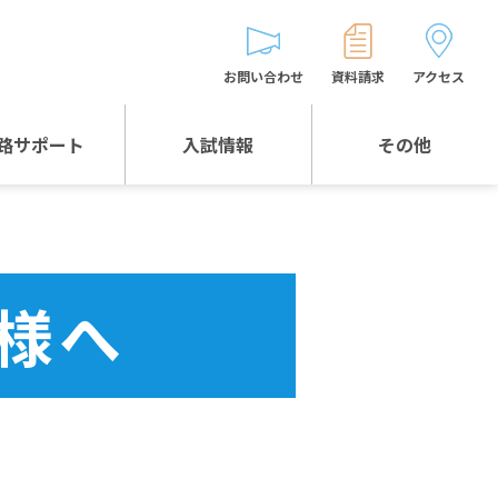
お問い合わせ
資料請求
アクセス
路サポート
入試情報
その他
入試情報TOP
受験生とゲストの
皆様へ
WEB出願
生徒の声
様へ
入試説明会等
バス時刻表
お問い合わせ
保護者の皆様へ
保護者会
よくある質問