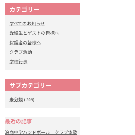
カテゴリー
オリジナルキャラク
ター
すべてのお知らせ
「くまぺろ」
受験生とゲストの皆様へ
保護者の皆様へ
クラブ活動
学校行事
サブカテゴリー
未分類
(746)
最近の記事
浪商中学ハンドボール クラブ体験