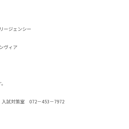
ラリージェンシー
ランヴィア
す。
対策室 072－453－7972