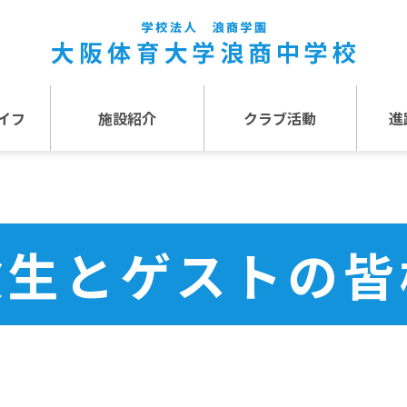
イフ
施設紹介
クラブ活動
進
事
施設紹介TOP
介
アクセス
験生とゲストの皆