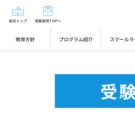
総合トップ
浪商高校TOPへ
教育方針
プログラム紹介
スクールラ
教育方針TOP
プログラム紹介TOP
年間行
校長日記～スクール
グローバルプログラ
制服紹
ライフ～
ム
受
沿革
スポーツプログラム