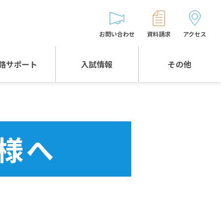
お問い合わせ
資料請求
アクセス
路サポート
入試情報
その他
入試情報TOP
受験生とゲストの
皆様へ
WEB出願
生徒の声
様へ
入試説明会等
バス時刻表
お問い合わせ
保護者の皆様へ
保護者会
よくある質問