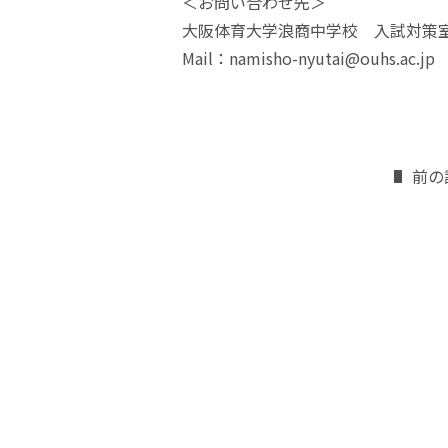
＜お問い合わせ先＞
大阪体育大学浪商中学校 入試対策室 07
Mail：namisho-nyutai@ouhs.ac.jp
前の