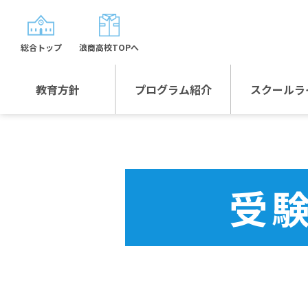
総合トップ
浪商高校TOPへ
教育方針
プログラム紹介
スクールラ
教育方針TOP
プログラム紹介TOP
年間行
校長日記～スクール
グローバルプログラ
制服紹
ライフ～
ム
受
沿革
スポーツプログラム