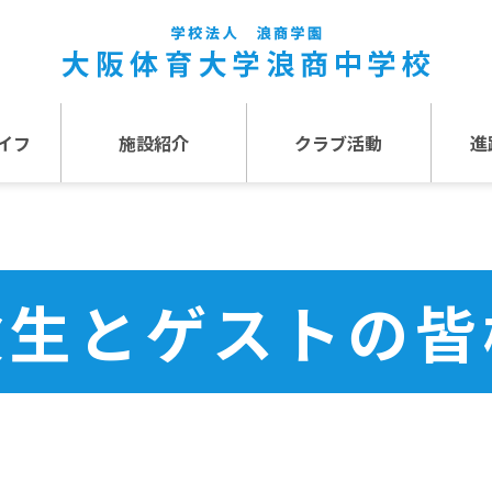
イフ
施設紹介
クラブ活動
進
事
施設紹介TOP
介
アクセス
験生とゲストの皆