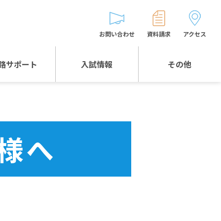
お問い合わせ
資料請求
アクセス
路サポート
入試情報
その他
入試情報TOP
受験生とゲストの
皆様へ
WEB出願
生徒の声
様へ
入試説明会等
バス時刻表
お問い合わせ
保護者の皆様へ
保護者会
よくある質問