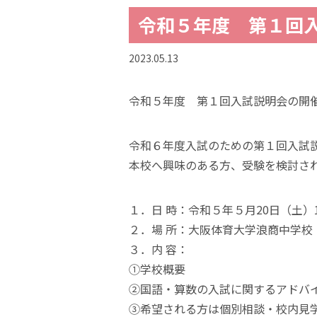
令和５年度 第１回入試
2023.05.13
令和５年度 第１回入試説明会の開
令和６年度入試のための第１回入試
本校へ興味のある方、受験を検討さ
１．日 時：令和５年５月20日（土）1
２．場 所：大阪体育大学浪商中学校
３．内 容：
①学校概要
②国語・算数の入試に関するアドバ
③希望される方は個別相談・校内見