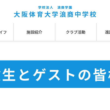
イフ
施設紹介
クラブ活動
進
事
施設紹介TOP
介
アクセス
験生とゲストの皆