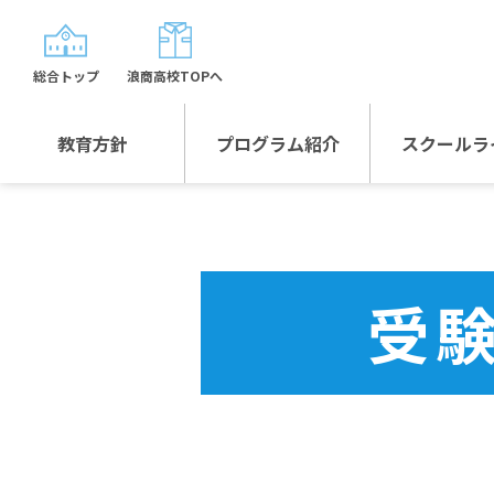
総合トップ
浪商高校TOPへ
教育方針
プログラム紹介
スクールラ
教育方針TOP
プログラム紹介TOP
年間行
校長日記～スクール
グローバルプログラ
制服紹
ライフ～
ム
受
沿革
スポーツプログラム