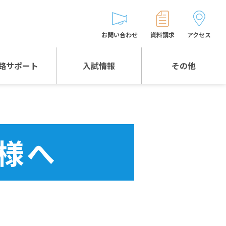
お問い合わせ
資料請求
アクセス
路サポート
入試情報
その他
入試情報TOP
受験生とゲストの
皆様へ
WEB出願
生徒の声
様へ
入試説明会等
バス時刻表
お問い合わせ
保護者の皆様へ
保護者会
よくある質問