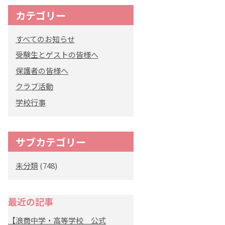
カテゴリー
オリジナルキャラク
ター
すべてのお知らせ
「くまぺろ」
受験生とゲストの皆様へ
保護者の皆様へ
クラブ活動
学校行事
サブカテゴリー
未分類
(748)
最近の記事
【浪商中学・高等学校 公式