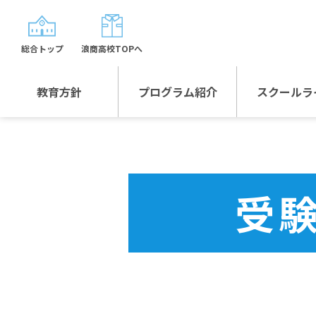
総合トップ
浪商高校TOPへ
教育方針
プログラム紹介
スクールラ
教育方針TOP
プログラム紹介TOP
年間行
校長日記～スクール
グローバルプログラ
制服紹
ライフ～
ム
受
沿革
スポーツプログラム