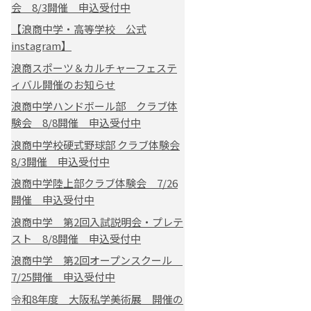
会 8/3開催 申込受付中
【浪商中学・高等学校 公式
instagram】
浪商スポーツ＆カルチャーフェステ
ィバル開催のお知らせ
浪商中学ハンドボール部 クラブ体
験会 8/8開催 申込受付中
浪商中学校硬式野球部 クラブ体験会
8/3開催 申込受付中
浪商中学陸上部クラブ体験会 7/26
開催 申込受付中
浪商中学 第2回入試説明会・プレテ
スト 8/8開催 申込受付中
浪商中学 第2回オープンスクール
7/25開催 申込受付中
令和8年度 大阪私学美術展 開催の