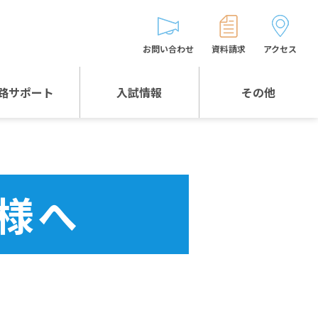
お問い合わせ
資料請求
アクセス
路サポート
入試情報
その他
入試情報TOP
受験生とゲストの
皆様へ
WEB出願
生徒の声
様へ
入試説明会等
バス時刻表
お問い合わせ
保護者の皆様へ
保護者会
よくある質問