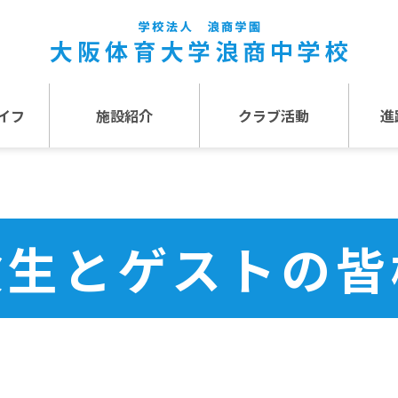
イフ
施設紹介
クラブ活動
進
事
施設紹介TOP
介
アクセス
験生とゲストの皆