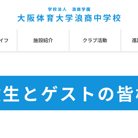
イフ
施設紹介
クラブ活動
進
事
施設紹介TOP
介
アクセス
験生とゲストの皆