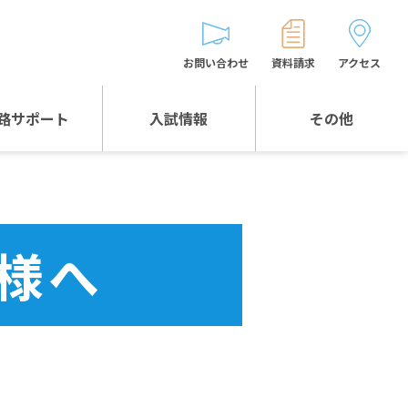
お問い合わせ
資料請求
アクセス
路サポート
入試情報
その他
入試情報TOP
受験生とゲストの
皆様へ
WEB出願
生徒の声
様へ
入試説明会等
バス時刻表
お問い合わせ
保護者の皆様へ
保護者会
よくある質問