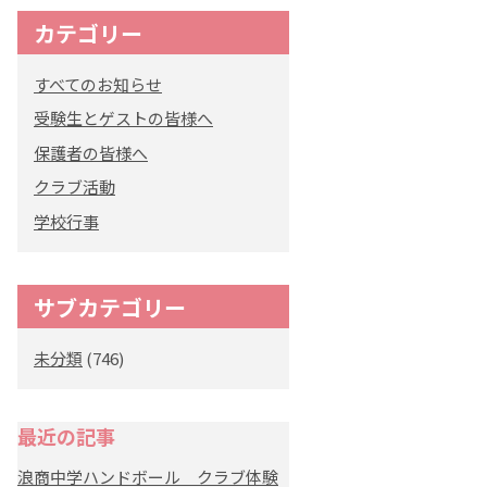
カテゴリー
オリジナルキャラク
ター
すべてのお知らせ
「くまぺろ」
受験生とゲストの皆様へ
保護者の皆様へ
クラブ活動
学校行事
サブカテゴリー
未分類
(746)
最近の記事
浪商中学ハンドボール クラブ体験