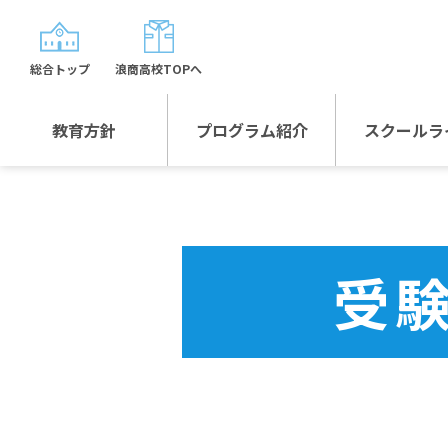
総合トップ
浪商高校TOPへ
教育方針
プログラム紹介
スクールラ
教育方針TOP
プログラム紹介TOP
年間行
校長日記～スクール
グローバルプログラ
制服紹
ライフ～
ム
受
沿革
スポーツプログラム