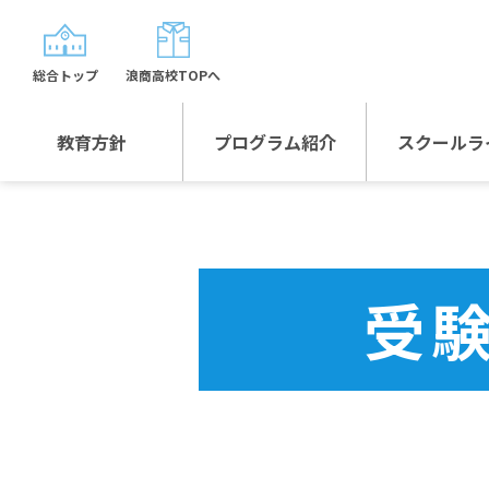
総合トップ
浪商高校TOPへ
教育方針
プログラム紹介
スクールラ
教育方針TOP
プログラム紹介TOP
年間行
校長日記～スクール
グローバルプログラ
制服紹
ライフ～
ム
受
沿革
スポーツプログラム