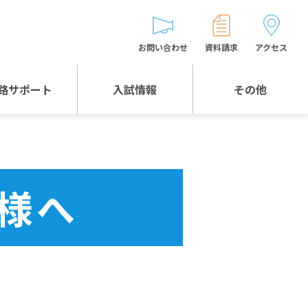
お問い合わせ
資料請求
アクセス
路サポート
入試情報
その他
入試情報TOP
受験生とゲストの
皆様へ
WEB出願
生徒の声
様へ
入試説明会等
バス時刻表
お問い合わせ
保護者の皆様へ
保護者会
よくある質問