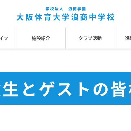
イフ
施設紹介
クラブ活動
進
事
施設紹介TOP
介
アクセス
験生とゲストの皆