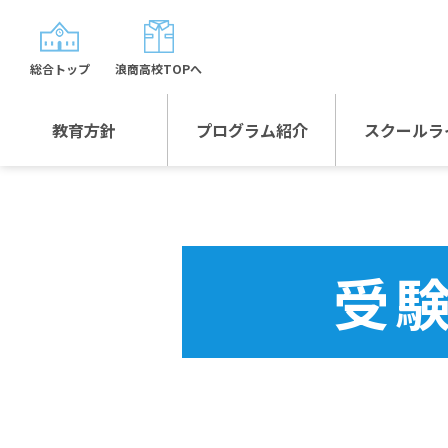
総合トップ
浪商高校TOPへ
教育方針
プログラム紹介
スクールラ
教育方針TOP
プログラム紹介TOP
年間行
校長日記～スクール
グローバルプログラ
制服紹
ライフ～
ム
受
沿革
スポーツプログラム