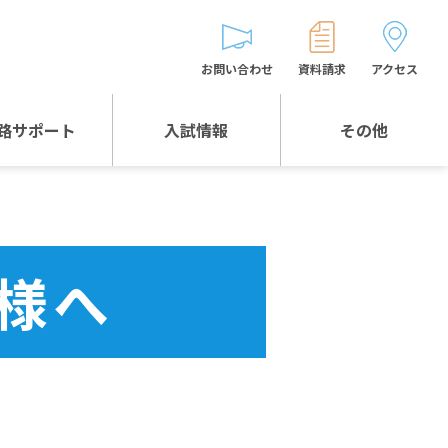
お問い合わせ
資料請求
アクセス
路サポート
入試情報
その他
入試情報TOP
受験生とゲストの
皆様へ
WEB出願
生徒の声
様へ
入試説明会等
バス時刻表
お問い合わせ
保護者の皆様へ
保護者会
よくある質問