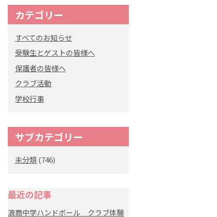
カテゴリー
オリジナルキャラク
ター
すべてのお知らせ
「くまぺろ」
受験生とゲストの皆様へ
保護者の皆様へ
クラブ活動
学校行事
サブカテゴリー
未分類
(746)
最近の記事
浪商中学ハンドボール クラブ体験