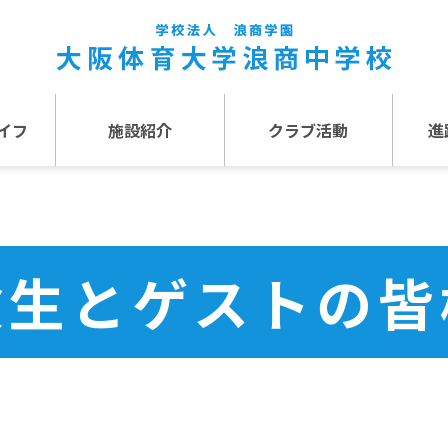
イフ
施設紹介
クラブ活動
進
事
施設紹介TOP
介
アクセス
験生とゲストの皆