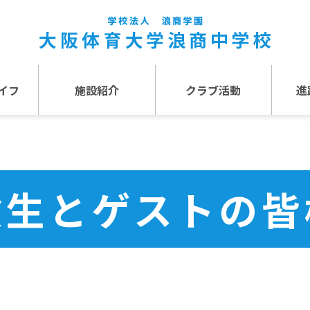
イフ
施設紹介
クラブ活動
進
事
施設紹介TOP
介
アクセス
験生とゲストの皆