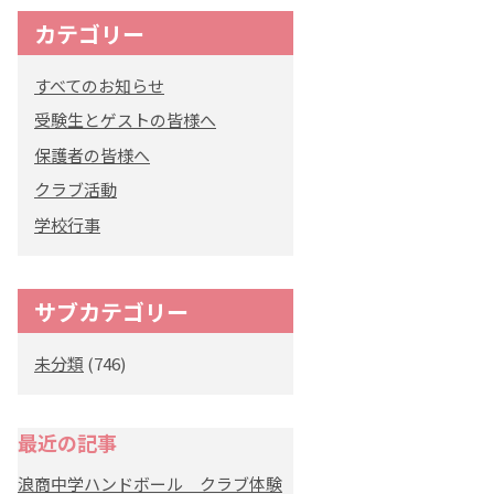
カテゴリー
オリジナルキャラク
ター
すべてのお知らせ
「くまぺろ」
受験生とゲストの皆様へ
保護者の皆様へ
クラブ活動
学校行事
サブカテゴリー
未分類
(746)
最近の記事
浪商中学ハンドボール クラブ体験