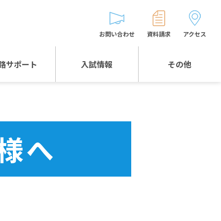
お問い合わせ
資料請求
アクセス
路サポート
入試情報
その他
入試情報TOP
受験生とゲストの
皆様へ
WEB出願
生徒の声
様へ
入試説明会等
バス時刻表
お問い合わせ
保護者の皆様へ
保護者会
よくある質問