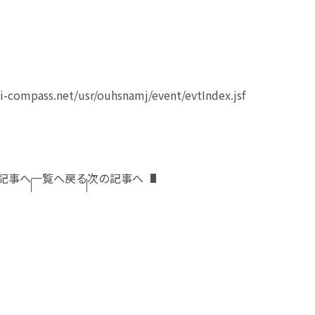
ai-compass.net/usr/ouhsnamj/event/evtIndex.jsf
記事へ
一覧へ戻る
次の記事へ