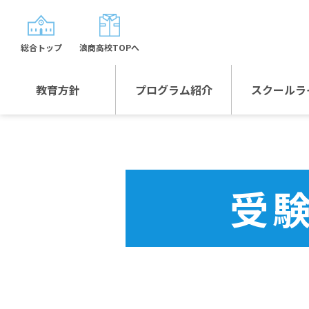
総合トップ
浪商高校TOPへ
教育方針
プログラム紹介
スクールラ
教育方針TOP
プログラム紹介TOP
年間行
校長日記～スクール
グローバルプログラ
制服紹
ライフ～
ム
受
沿革
スポーツプログラム