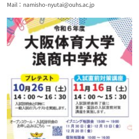
Mail：namisho-nyutai@ouhs.ac.jp