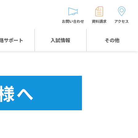
お問い合わせ
資料請求
アクセス
路サポート
入試情報
その他
入試情報TOP
受験生とゲストの
皆様へ
WEB出願
生徒の声
様へ
入試説明会等
バス時刻表
お問い合わせ
保護者の皆様へ
保護者会
よくある質問