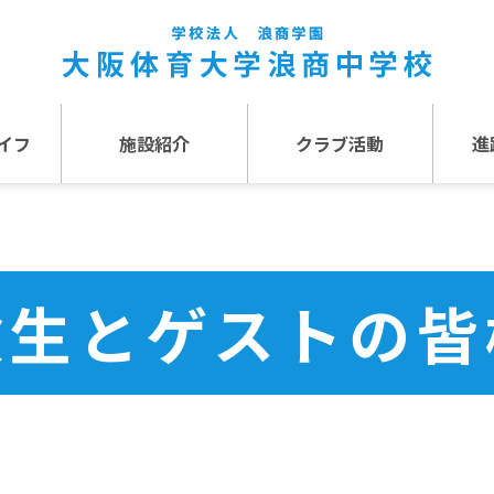
イフ
施設紹介
クラブ活動
進
事
施設紹介TOP
介
アクセス
験生とゲストの皆