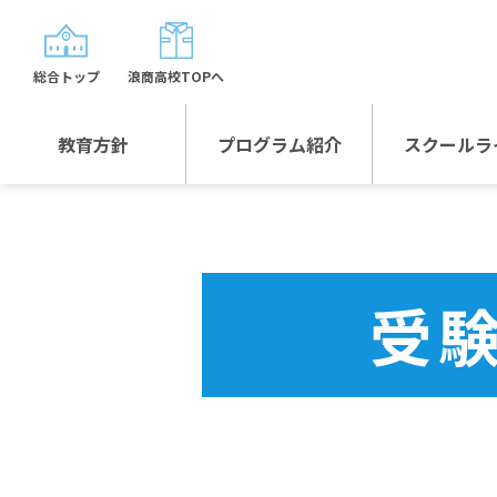
総合トップ
浪商高校TOPへ
教育方針
プログラム紹介
スクールラ
教育方針TOP
プログラム紹介TOP
年間行
校長日記～スクール
グローバルプログラ
制服紹
ライフ～
ム
受
沿革
スポーツプログラム