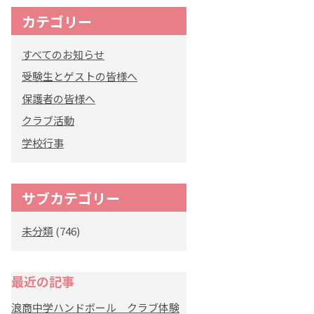
カテゴリー
オリジナルキャラク
ター
すべてのお知らせ
「くまぺろ」
受験生とゲストの皆様へ
保護者の皆様へ
クラブ活動
学校行事
サブカテゴリー
未分類
(746)
最近の記事
浪商中学ハンドボール クラブ体験