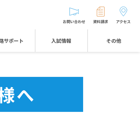
お問い合わせ
資料請求
アクセス
路サポート
入試情報
その他
入試情報TOP
受験生とゲストの
皆様へ
WEB出願
生徒の声
様へ
入試説明会等
バス時刻表
お問い合わせ
保護者の皆様へ
保護者会
よくある質問