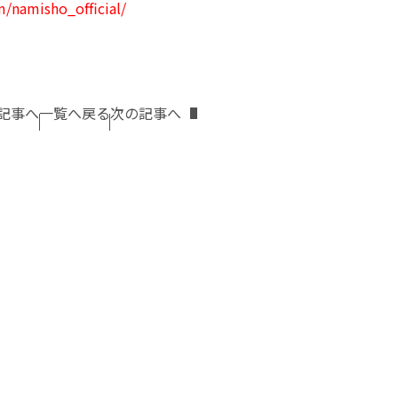
/namisho_official/
記事へ
一覧へ戻る
次の記事へ