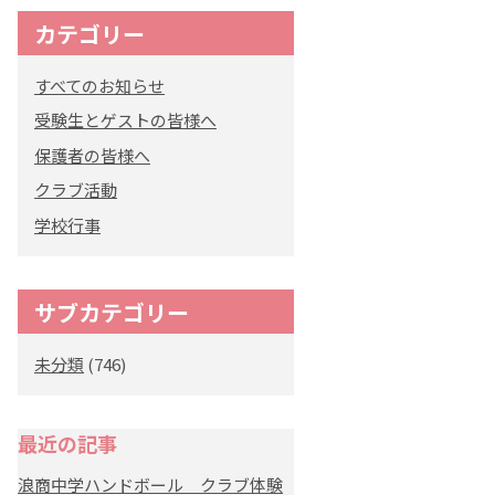
カテゴリー
オリジナルキャラク
ター
すべてのお知らせ
「くまぺろ」
受験生とゲストの皆様へ
保護者の皆様へ
クラブ活動
学校行事
サブカテゴリー
未分類
(746)
最近の記事
浪商中学ハンドボール クラブ体験