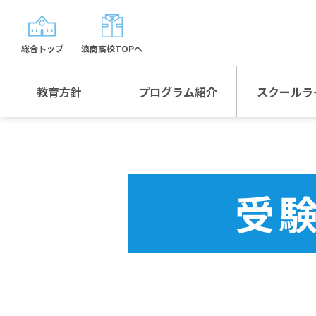
総合トップ
浪商高校TOPへ
教育方針
プログラム紹介
スクールラ
教育方針TOP
プログラム紹介TOP
年間行
校長日記～スクール
グローバルプログラ
制服紹
ライフ～
ム
受
沿革
スポーツプログラム