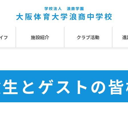
イフ
施設紹介
クラブ活動
進
事
施設紹介TOP
介
アクセス
験生とゲストの皆