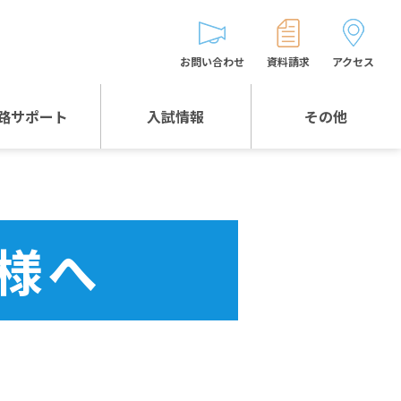
お問い合わせ
資料請求
アクセス
路サポート
入試情報
その他
入試情報TOP
受験生とゲストの
皆様へ
WEB出願
生徒の声
様へ
入試説明会等
バス時刻表
お問い合わせ
保護者の皆様へ
保護者会
よくある質問