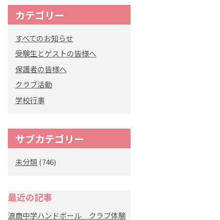
カテゴリー
オリジナルキャラク
ター
すべてのお知らせ
「くまぺろ」
受験生とゲストの皆様へ
保護者の皆様へ
クラブ活動
学校行事
サブカテゴリー
未分類
(746)
最近の記事
浪商中学ハンドボール クラブ体験