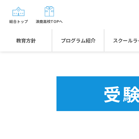
総合トップ
浪商高校TOPへ
教育方針
プログラム紹介
スクールラ
教育方針TOP
プログラム紹介TOP
年間行
校長日記～スクール
グローバルプログラ
制服紹
ライフ～
ム
受
沿革
スポーツプログラム