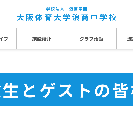
イフ
施設紹介
クラブ活動
進
事
施設紹介TOP
介
アクセス
験生とゲストの皆