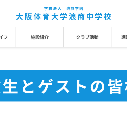
イフ
施設紹介
クラブ活動
進
事
施設紹介TOP
介
アクセス
験生とゲストの皆