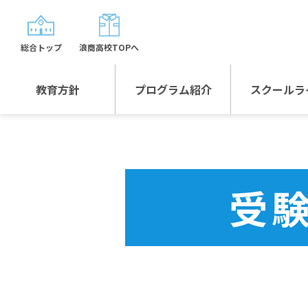
総合トップ
浪商高校TOPへ
教育方針
プログラム紹介
スクールラ
教育方針TOP
プログラム紹介TOP
年間行
校長日記～スクール
グローバルプログラ
制服紹
ライフ～
ム
受
沿革
スポーツプログラム