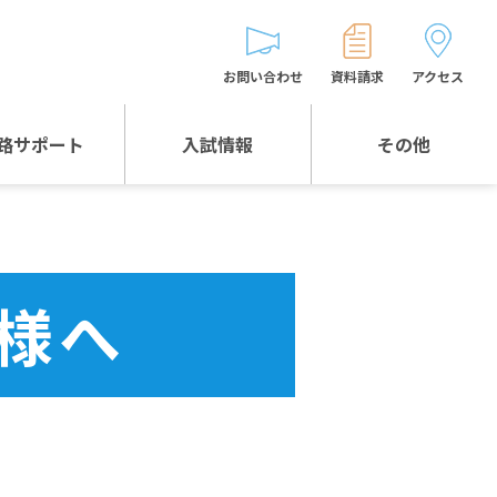
お問い合わせ
資料請求
アクセス
路サポート
入試情報
その他
入試情報TOP
受験生とゲストの
皆様へ
WEB出願
生徒の声
様へ
入試説明会等
バス時刻表
お問い合わせ
保護者の皆様へ
保護者会
よくある質問