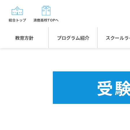
総合トップ
浪商高校TOPへ
教育方針
プログラム紹介
スクールラ
教育方針TOP
プログラム紹介TOP
年間行
校長日記～スクール
グローバルプログラ
制服紹
ライフ～
ム
受
沿革
スポーツプログラム