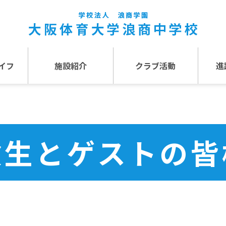
イフ
施設紹介
クラブ活動
進
事
施設紹介TOP
介
アクセス
験生とゲストの皆