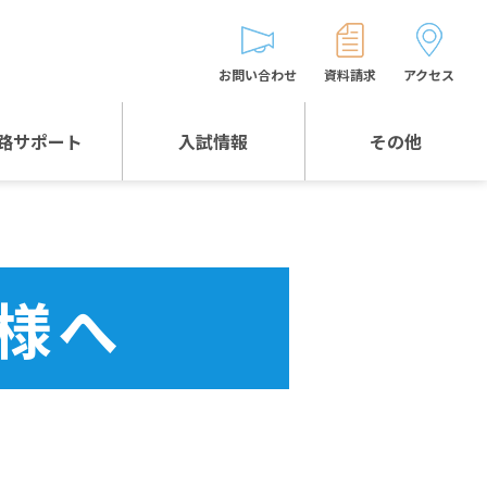
お問い合わせ
資料請求
アクセス
路サポート
入試情報
その他
入試情報TOP
受験生とゲストの
皆様へ
WEB出願
生徒の声
様へ
入試説明会等
バス時刻表
お問い合わせ
保護者の皆様へ
保護者会
よくある質問