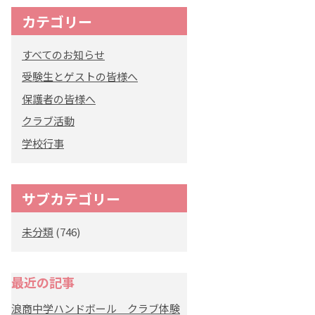
カテゴリー
オリジナルキャラク
ター
すべてのお知らせ
「くまぺろ」
受験生とゲストの皆様へ
保護者の皆様へ
クラブ活動
学校行事
サブカテゴリー
未分類
(746)
最近の記事
浪商中学ハンドボール クラブ体験