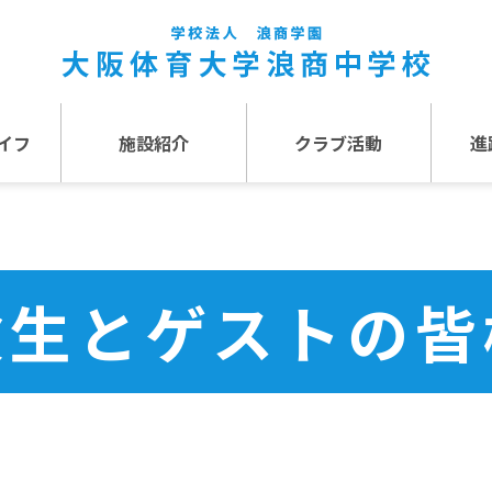
イフ
施設紹介
クラブ活動
進
事
施設紹介TOP
介
アクセス
験生とゲストの皆