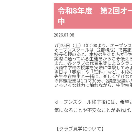
令和8年度 第2回オー
中
2026.07.08
7月25日（土）10：00より、オープ
オープンスクールは【2部構成】で実施
校長挨拶のあと、本校の生徒たちが学
実際に通っている生徒だからこそ伝え
また、各クラブの代表生徒によるクラ
浪商中学校の授業を実際に体験してみ
当日は「英語」や「理科」など、本校
先生や在校生と一緒に、楽しく学びな
※体験授業は1コマ30分、2講座受講
いろいろな魅力に触れながら、中学校
オープンスクール終了後には、希望
気になることや不安なことがあれば
【クラブ見学について】