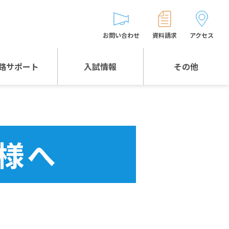
お問い合わせ
資料請求
アクセス
路サポート
入試情報
その他
入試情報TOP
受験生とゲストの
皆様へ
WEB出願
生徒の声
様へ
入試説明会等
バス時刻表
お問い合わせ
保護者の皆様へ
保護者会
よくある質問