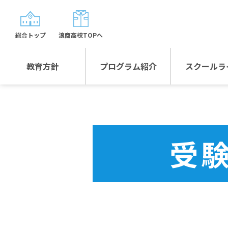
総合トップ
浪商高校TOPへ
教育方針
プログラム紹介
スクールラ
教育方針TOP
プログラム紹介TOP
年間行
校長日記～スクール
グローバルプログラ
制服紹
ライフ～
ム
受
沿革
スポーツプログラム