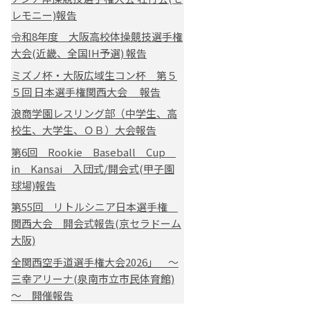
レモニー)報告
令和8年度 大阪高校体操競技選手権
大会(近畿、全国IH予選) 報告
ミズノ杯・大阪広域生コン杯 第５
５回 日本選手権関西大会 報告
浪商学園レスリング部（中学生、高
校生、大学生、ＯＢ）大会報告
第6回 Rookie Baseball Cup
in Kansai 入団式/開会式(甲子園
球場)報告
第55回 リトルシニア日本選手権
関西大会 開会式報告(京セラドーム
大阪)
全関西空手道選手権大会2026」 ～
三幸アリーナ(泉南市立市民体育館)
～ 開催報告