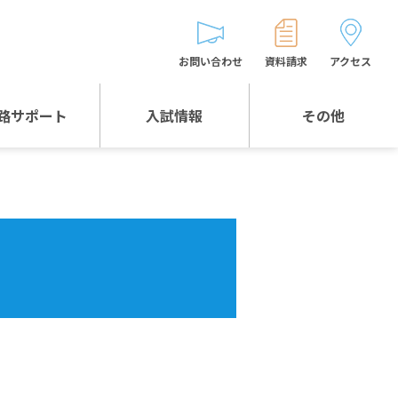
お問い合わせ
資料請求
アクセス
路サポート
入試情報
その他
入試情報TOP
受験生とゲストの
皆様へ
WEB出願
生徒の声
入試説明会等
バス時刻表
お問い合わせ
保護者の皆様へ
保護者会
よくある質問