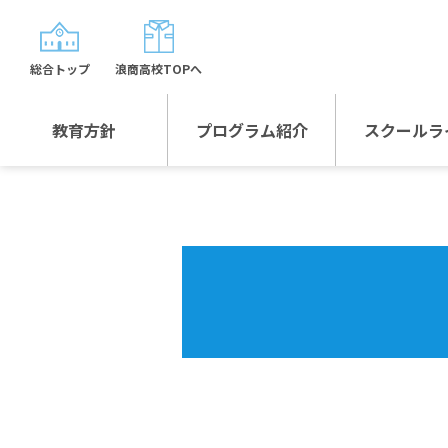
総合トップ
浪商高校TOPへ
教育方針
プログラム紹介
スクールラ
教育方針TOP
プログラム紹介TOP
年間行
校長日記～スクール
グローバルプログラ
制服紹
ライフ～
ム
沿革
スポーツプログラム