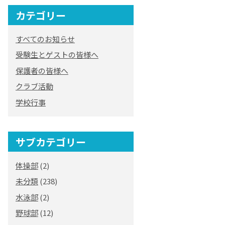
カテゴリー
オリジナルキャラク
ター
すべてのお知らせ
「くまぺろ」
受験生とゲストの皆様へ
保護者の皆様へ
クラブ活動
学校行事
サブカテゴリー
体操部
(2)
未分類
(238)
水泳部
(2)
野球部
(12)