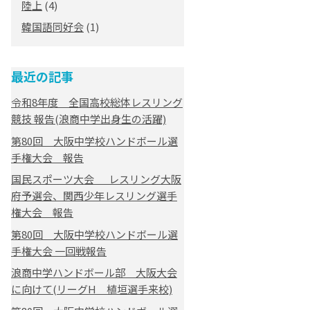
陸上
(4)
韓国語同好会
(1)
最近の記事
令和8年度 全国高校総体レスリング
競技 報告(浪商中学出身生の活躍)
第80回 大阪中学校ハンドボール選
手権大会 報告
国民スポーツ大会 レスリング大阪
府予選会、関西少年レスリング選手
権大会 報告
第80回 大阪中学校ハンドボール選
手権大会 一回戦報告
浪商中学ハンドボール部 大阪大会
に向けて(リーグH 植垣選手来校)