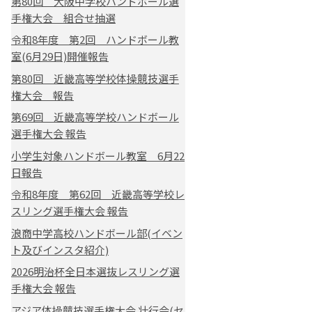
第80回 大阪中学校ハンドボール選
手権大会 組合せ抽選
令和8年度 第2回 ハンドボール教
室(6月29日)開催報告
第80回 近畿高等学校体操競技選手
権大会 報告
第69回 近畿高等学校ハンドボール
選手権大会 報告
小学生対象ハンドボール教室 6月22
日報告
令和8年度 第62回 近畿高等学校レ
スリング選手権大会 報告
浪商中学高校ハンドボール部(イベン
ト及びインスタ紹介)
2026明治杯全日本選抜レスリング選
手権大会 報告
アジア体操競技選手権大会 壮行会(セ