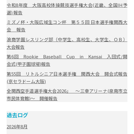
令和8年度 大阪高校体操競技選手権大会(近畿、全国IH予
選) 報告
ミズノ杯・大阪広域生コン杯 第５５回 日本選手権関西大
会 報告
浪商学園レスリング部（中学生、高校生、大学生、ＯＢ）
大会報告
第6回 Rookie Baseball Cup in Kansai 入団式/開
会式(甲子園球場)報告
第55回 リトルシニア日本選手権 関西大会 開会式報告
(京セラドーム大阪)
全関西空手道選手権大会2026」 ～三幸アリーナ(泉南市立
市民体育館)～ 開催報告
過去ログ
2026年8月