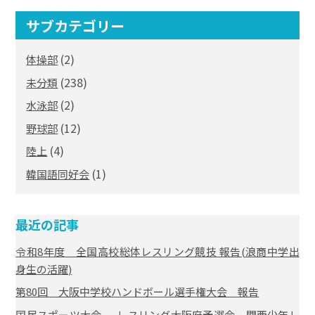
サブカテゴリー
(2)
体操部
(238)
未分類
(2)
水泳部
(12)
野球部
(4)
陸上
(1)
韓国語同好会
最近の記事
令和8年度 全国高校総体レスリング競技 報告(浪商中学出
身生の活躍)
第80回 大阪中学校ハンドボール選手権大会 報告
国民スポーツ大会 レスリング大阪府予選会、関西少年レ