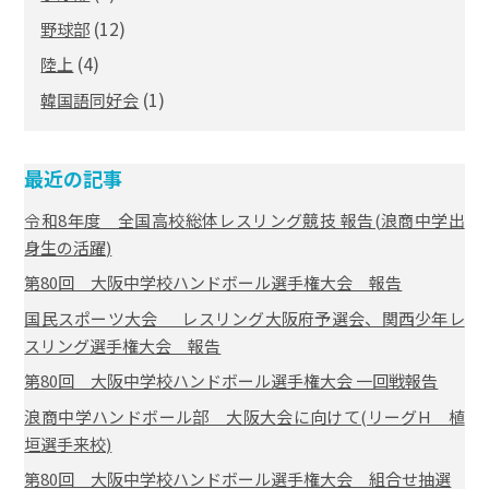
(12)
野球部
(4)
陸上
(1)
韓国語同好会
最近の記事
令和8年度 全国高校総体レスリング競技 報告(浪商中学出
身生の活躍)
第80回 大阪中学校ハンドボール選手権大会 報告
国民スポーツ大会 レスリング大阪府予選会、関西少年レ
スリング選手権大会 報告
第80回 大阪中学校ハンドボール選手権大会 一回戦報告
浪商中学ハンドボール部 大阪大会に向けて(リーグH 植
垣選手来校)
第80回 大阪中学校ハンドボール選手権大会 組合せ抽選