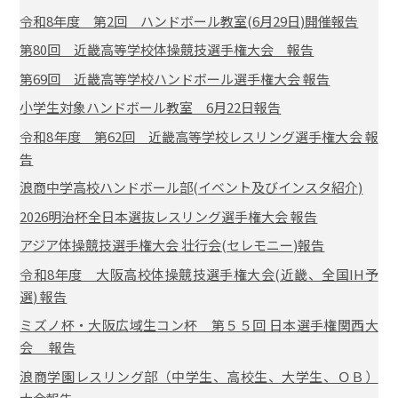
令和8年度 第2回 ハンドボール教室(6月29日)開催報告
第80回 近畿高等学校体操競技選手権大会 報告
第69回 近畿高等学校ハンドボール選手権大会 報告
小学生対象ハンドボール教室 6月22日報告
令和8年度 第62回 近畿高等学校レスリング選手権大会 報
告
浪商中学高校ハンドボール部(イベント及びインスタ紹介)
2026明治杯全日本選抜レスリング選手権大会 報告
アジア体操競技選手権大会 壮行会(セレモニー)報告
令和8年度 大阪高校体操競技選手権大会(近畿、全国IH予
選) 報告
ミズノ杯・大阪広域生コン杯 第５５回 日本選手権関西大
会 報告
浪商学園レスリング部（中学生、高校生、大学生、ＯＢ）