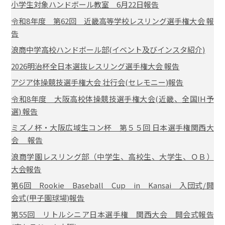
小学生対象ハンドボール教室 6月22日報告
令和8年度 第62回 近畿高等学校レスリング選手権大会 報
告
浪商中学高校ハンドボール部(イベント及びインスタ紹介)
2026明治杯全日本選抜レスリング選手権大会 報告
アジア体操競技選手権大会 壮行会(セレモニー)報告
令和8年度 大阪高校体操競技選手権大会(近畿、全国IH予
選) 報告
ミズノ杯・大阪広域生コン杯 第５５回 日本選手権関西大
会 報告
浪商学園レスリング部（中学生、高校生、大学生、ＯＢ）
大会報告
第6回 Rookie Baseball Cup in Kansai 入団式/開
会式(甲子園球場)報告
第55回 リトルシニア日本選手権 関西大会 開会式報告