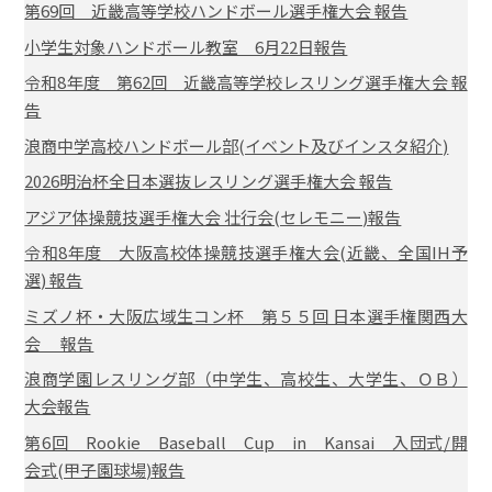
第69回 近畿高等学校ハンドボール選手権大会 報告
小学生対象ハンドボール教室 6月22日報告
令和8年度 第62回 近畿高等学校レスリング選手権大会 報
告
浪商中学高校ハンドボール部(イベント及びインスタ紹介)
2026明治杯全日本選抜レスリング選手権大会 報告
アジア体操競技選手権大会 壮行会(セレモニー)報告
令和8年度 大阪高校体操競技選手権大会(近畿、全国IH予
選) 報告
ミズノ杯・大阪広域生コン杯 第５５回 日本選手権関西大
会 報告
浪商学園レスリング部（中学生、高校生、大学生、ＯＢ）
大会報告
第6回 Rookie Baseball Cup in Kansai 入団式/開
会式(甲子園球場)報告