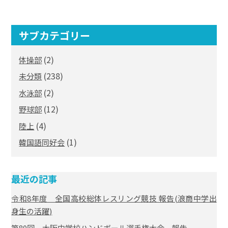
サブカテゴリー
(2)
体操部
(238)
未分類
(2)
水泳部
(12)
野球部
(4)
陸上
(1)
韓国語同好会
最近の記事
令和8年度 全国高校総体レスリング競技 報告(浪商中学出
身生の活躍)
第80回 大阪中学校ハンドボール選手権大会 報告