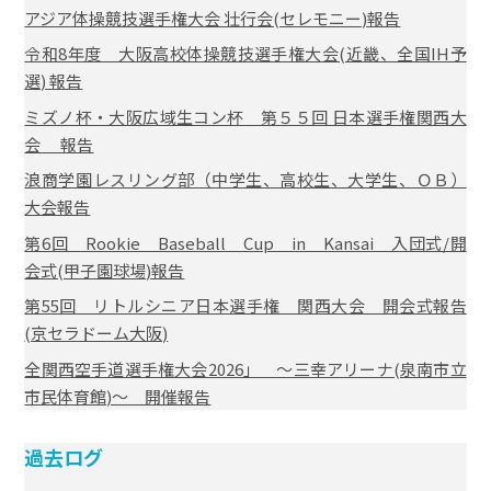
アジア体操競技選手権大会 壮行会(セレモニー)報告
令和8年度 大阪高校体操競技選手権大会(近畿、全国IH予
選) 報告
ミズノ杯・大阪広域生コン杯 第５５回 日本選手権関西大
会 報告
浪商学園レスリング部（中学生、高校生、大学生、ＯＢ）
大会報告
第6回 Rookie Baseball Cup in Kansai 入団式/開
会式(甲子園球場)報告
第55回 リトルシニア日本選手権 関西大会 開会式報告
(京セラドーム大阪)
全関西空手道選手権大会2026」 ～三幸アリーナ(泉南市立
市民体育館)～ 開催報告
過去ログ