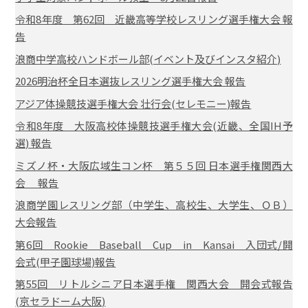
令和8年度 第62回 近畿高等学校レスリング選手権大会 報
告
浪商中学高校ハンドボール部(イベント及びインスタ紹介)
2026明治杯全日本選抜レスリング選手権大会 報告
アジア体操競技選手権大会 壮行会(セレモニー)報告
令和8年度 大阪高校体操競技選手権大会(近畿、全国IH予
選) 報告
ミズノ杯・大阪広域生コン杯 第５５回 日本選手権関西大
会 報告
浪商学園レスリング部（中学生、高校生、大学生、ＯＢ）
大会報告
第6回 Rookie Baseball Cup in Kansai 入団式/開
会式(甲子園球場)報告
第55回 リトルシニア日本選手権 関西大会 開会式報告
(京セラドーム大阪)