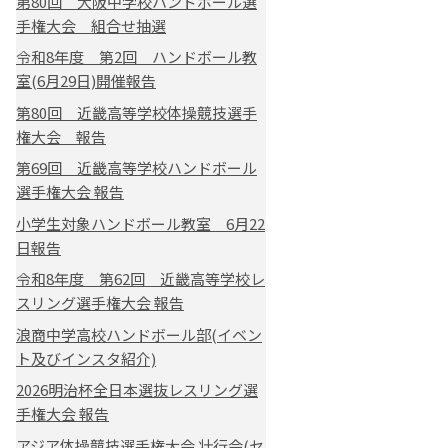
第80回 大阪中学校ハンドボール選
手権大会 組合せ抽選
令和8年度 第2回 ハンドボール教
室(6月29日)開催報告
第80回 近畿高等学校体操競技選手
権大会 報告
第69回 近畿高等学校ハンドボール
選手権大会 報告
小学生対象ハンドボール教室 6月22
日報告
令和8年度 第62回 近畿高等学校レ
スリング選手権大会 報告
浪商中学高校ハンドボール部(イベン
ト及びインスタ紹介)
2026明治杯全日本選抜レスリング選
手権大会 報告
アジア体操競技選手権大会 壮行会(セ