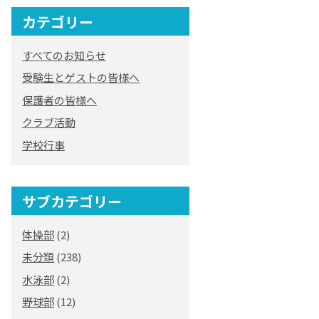
カテゴリー
オリジナルキャラク
ター
すべてのお知らせ
「くまぺろ」
受験生とゲストの皆様へ
保護者の皆様へ
クラブ活動
学校行事
サブカテゴリー
体操部
(2)
未分類
(238)
水泳部
(2)
野球部
(12)