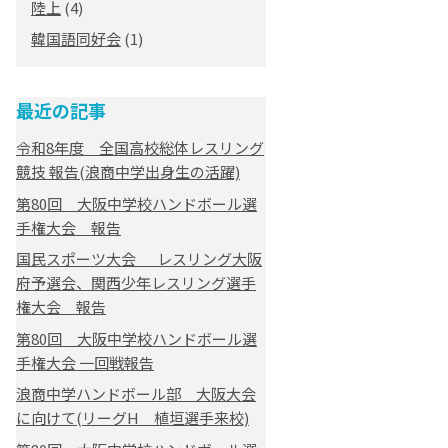
陸上
(4)
韓国語同好会
(1)
最近の記事
令和8年度 全国高校総体レスリング
競技 報告(浪商中学出身生の活躍)
第80回 大阪中学校ハンドボール選
手権大会 報告
国民スポーツ大会 レスリング大阪
府予選会、関西少年レスリング選手
権大会 報告
第80回 大阪中学校ハンドボール選
手権大会 一回戦報告
浪商中学ハンドボール部 大阪大会
に向けて(リーグH 植垣選手来校)