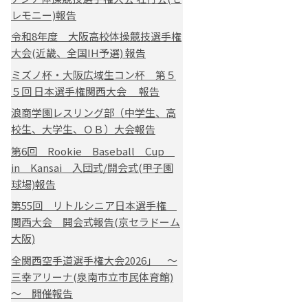
レモニー)報告
令和8年度 大阪高校体操競技選手権
大会(近畿、全国IH予選) 報告
ミズノ杯・大阪広域生コン杯 第５
５回 日本選手権関西大会 報告
浪商学園レスリング部（中学生、高
校生、大学生、ＯＢ）大会報告
第6回 Rookie Baseball Cup
in Kansai 入団式/開会式(甲子園
球場)報告
第55回 リトルシニア日本選手権
関西大会 開会式報告(京セラドーム
大阪)
全関西空手道選手権大会2026」 ～
三幸アリーナ(泉南市立市民体育館)
～ 開催報告