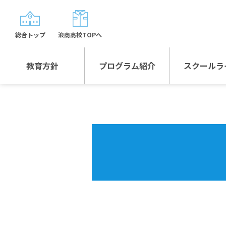
総合トップ
浪商高校TOPへ
教育方針
プログラム紹介
スクールラ
教育方針TOP
プログラム紹介TOP
年間行
校長日記～スクール
グローバルプログラ
制服紹
ライフ～
ム
沿革
スポーツプログラム