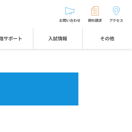
お問い合わせ
資料請求
アクセス
路サポート
入試情報
その他
入試情報TOP
受験生とゲストの
皆様へ
WEB出願
生徒の声
入試説明会等
バス時刻表
お問い合わせ
保護者の皆様へ
保護者会
よくある質問