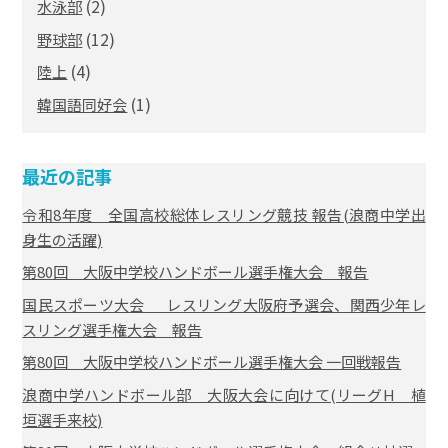
(2)
水泳部
(12)
野球部
(4)
陸上
(1)
韓国語同好会
最近の記事
令和8年度 全国高校総体レスリング競技 報告(浪商中学出
身生の活躍)
第80回 大阪中学校ハンドボール選手権大会 報告
国民スポーツ大会 レスリング大阪府予選会、関西少年レ
スリング選手権大会 報告
第80回 大阪中学校ハンドボール選手権大会 一回戦報告
浪商中学ハンドボール部 大阪大会に向けて(リーグH 植
垣選手来校)