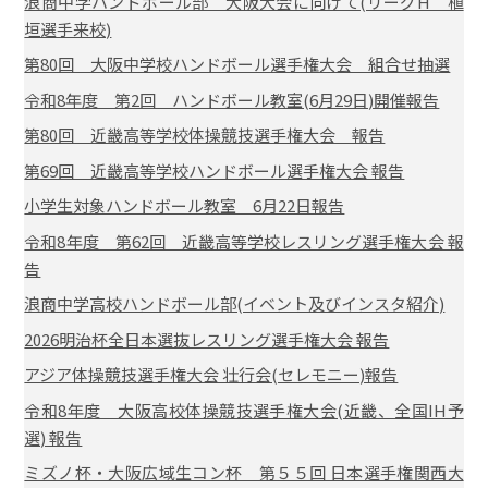
浪商中学ハンドボール部 大阪大会に向けて(リーグH 植
垣選手来校)
第80回 大阪中学校ハンドボール選手権大会 組合せ抽選
令和8年度 第2回 ハンドボール教室(6月29日)開催報告
第80回 近畿高等学校体操競技選手権大会 報告
第69回 近畿高等学校ハンドボール選手権大会 報告
小学生対象ハンドボール教室 6月22日報告
令和8年度 第62回 近畿高等学校レスリング選手権大会 報
告
浪商中学高校ハンドボール部(イベント及びインスタ紹介)
2026明治杯全日本選抜レスリング選手権大会 報告
アジア体操競技選手権大会 壮行会(セレモニー)報告
令和8年度 大阪高校体操競技選手権大会(近畿、全国IH予
選) 報告
ミズノ杯・大阪広域生コン杯 第５５回 日本選手権関西大