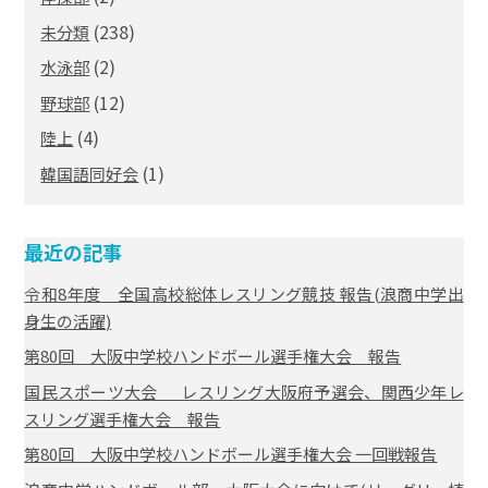
(238)
未分類
(2)
水泳部
(12)
野球部
(4)
陸上
(1)
韓国語同好会
最近の記事
令和8年度 全国高校総体レスリング競技 報告(浪商中学出
身生の活躍)
第80回 大阪中学校ハンドボール選手権大会 報告
国民スポーツ大会 レスリング大阪府予選会、関西少年レ
スリング選手権大会 報告
第80回 大阪中学校ハンドボール選手権大会 一回戦報告