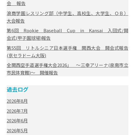
会 報告
浪商学園レスリング部（中学生、高校生、大学生、ＯＢ）
大会報告
第6回 Rookie Baseball Cup in Kansai 入団式/開
会式(甲子園球場)報告
第55回 リトルシニア日本選手権 関西大会 開会式報告
(京セラドーム大阪)
全関西空手道選手権大会2026」 ～三幸アリーナ(泉南市立
市民体育館)～ 開催報告
過去ログ
2026年8月
2026年7月
2026年6月
2026年5月