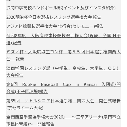
浪商中学高校ハンドボール部(イベント及びインスタ紹介)
2026明治杯全日本選抜レスリング選手権大会 報告
アジア体操競技選手権大会 壮行会(セレモニー)報告
令和8年度 大阪高校体操競技選手権大会(近畿、全国IH予
選) 報告
ミズノ杯・大阪広域生コン杯 第５５回 日本選手権関西大
会 報告
浪商学園レスリング部（中学生、高校生、大学生、ＯＢ）
大会報告
第6回 Rookie Baseball Cup in Kansai 入団式/開
会式(甲子園球場)報告
第55回 リトルシニア日本選手権 関西大会 開会式報告
(京セラドーム大阪)
全関西空手道選手権大会2026」 ～三幸アリーナ(泉南市立
市民体育館)～ 開催報告