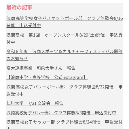
最近の記事
浪商高等学校女子バスケットボール部 クラブ体験会8/16
開催 申込受付中
浪商高校 第1回 オープンスクール8/29(土)開催 申込受
付中
令和８年度 浪商スポーツ＆カルチャーフェスティバル開催
のお知らせ
高大連携事業 和泉大学さん 報告
【浪商中学・高等学校 公式instagram】
浪商高校女子バレーボール部 クラブ体験会8/22開催 申
込受付中
仁川大学 7/21 交流会 報告
浪商高校男子バレー部 クラブ体験8/3開催 申込受付中
浪商高校女子サッカー部 クラブ体験会8/24開催 申込受付
中