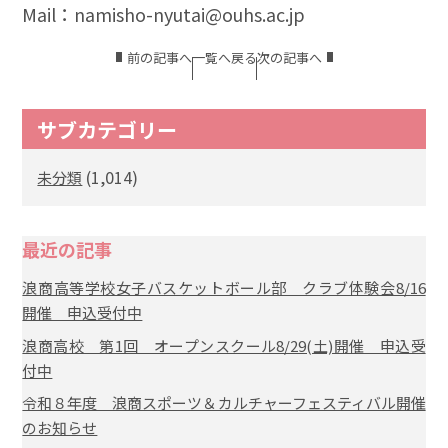
Mail：namisho-nyutai@ouhs.ac.jp
前の記事へ
一覧へ戻る
次の記事へ
サブカテゴリー
(1,014)
未分類
最近の記事
浪商高等学校女子バスケットボール部 クラブ体験会8/16
開催 申込受付中
浪商高校 第1回 オープンスクール8/29(土)開催 申込受
付中
令和８年度 浪商スポーツ＆カルチャーフェスティバル開催
のお知らせ