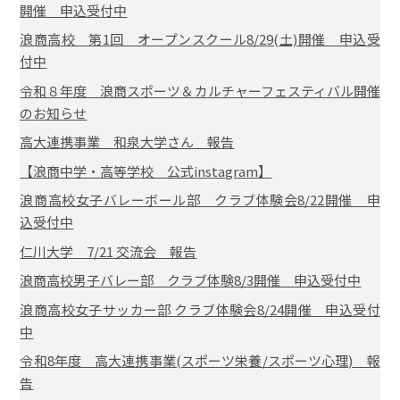
開催 申込受付中
浪商高校 第1回 オープンスクール8/29(土)開催 申込受
付中
令和８年度 浪商スポーツ＆カルチャーフェスティバル開催
のお知らせ
高大連携事業 和泉大学さん 報告
【浪商中学・高等学校 公式instagram】
浪商高校女子バレーボール部 クラブ体験会8/22開催 申
込受付中
仁川大学 7/21 交流会 報告
浪商高校男子バレー部 クラブ体験8/3開催 申込受付中
浪商高校女子サッカー部 クラブ体験会8/24開催 申込受付
中
令和8年度 高大連携事業(スポーツ栄養/スポーツ心理) 報
告