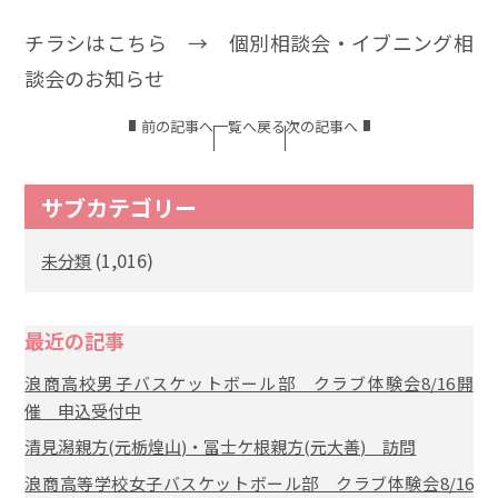
チラシはこちら →
個別相談会・イブニング相
談会のお知らせ
前の記事へ
一覧へ戻る
次の記事へ
サブカテゴリー
(1,016)
未分類
最近の記事
浪商高校男子バスケットボール部 クラブ体験会8/16開
催 申込受付中
清見潟親方(元栃煌山)・冨士ケ根親方(元大善) 訪問
浪商高等学校女子バスケットボール部 クラブ体験会8/16